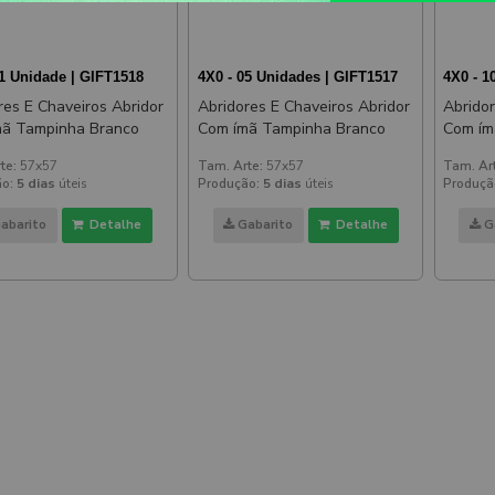
01 Unidade | GIFT1518
4X0 - 05 Unidades | GIFT1517
4X0 - 1
res E Chaveiros Abridor
Abridores E Chaveiros Abridor
Abridor
mã Tampinha Branco
Com ímã Tampinha Branco
Com ím
te:
57x57
Tam. Arte:
57x57
Tam. Ar
o:
5 dias
úteis
Produção:
5 dias
úteis
Produçã
abarito
Detalhe
Gabarito
Detalhe
G