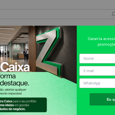
Atendimento
Mídia Própria
Multicanal
Até 20% de desconto
Garanta aces
promoçõe
ABRIDORES E CHAVEIROS/ABRIDOR 
Eu q