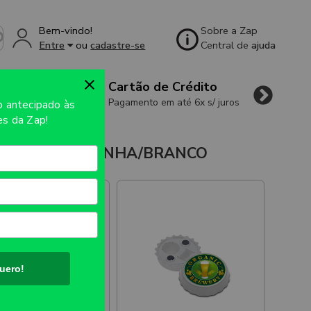
Bem-vindo!
Sobre a Zap
Entre
ou
cadastre-se
Central de
ajuda
Cartão de Crédito
Pagamento em até 6x s/ juros
so
antecipado às
s da Zap!
COM ÍMÃ/TAMPINHA/BRANCO
uero!