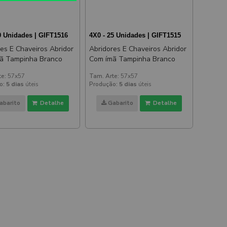
0 Unidades | GIFT1516
4X0 - 25 Unidades | GIFT1515
es E Chaveiros Abridor
Abridores E Chaveiros Abridor
ã Tampinha Branco
Com ímã Tampinha Branco
te:
57x57
Tam. Arte:
57x57
o:
5 dias
úteis
Produção:
5 dias
úteis
abarito
Detalhe
Gabarito
Detalhe