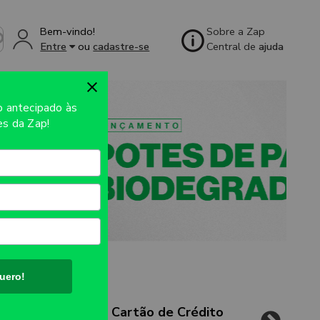
Bem-vindo!
Sobre a Zap
Entre
ou
cadastre-se
Central de
ajuda
so
antecipado às
s da Zap!
uero!
Cartão de Crédito