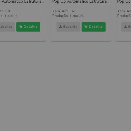
 Automático Estrutura
Pop Up Automático Estrutura
Pop Up
umínio 2250x2250mm
De Alumínio 2250x2250mm
De Al
te:
0x0
Tam. Arte:
0x0
Tam. Ar
o:
1 dia
útil
Produção:
1 dia
útil
Produçã
abarito
Detalhe
Gabarito
Detalhe
G