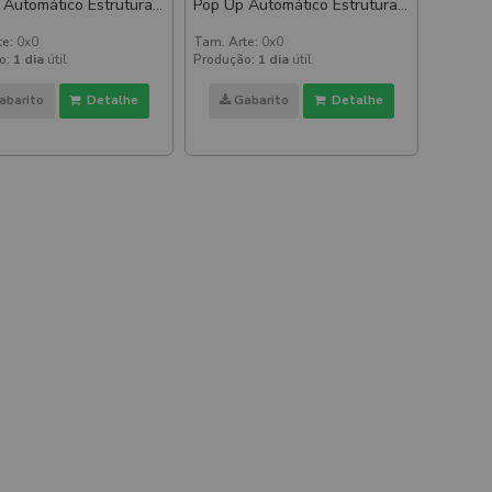
 Automático Estrutura
Pop Up Automático Estrutura
umínio 2250x2250mm
De Alumínio 2250x2250mm
te:
0x0
Tam. Arte:
0x0
o:
1 dia
útil
Produção:
1 dia
útil
abarito
Detalhe
Gabarito
Detalhe