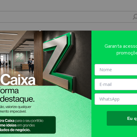
Garanta aces
promoçõe
Eu q
Atendimento
Mídia Própria