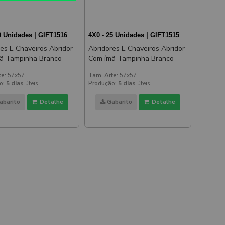
0 Unidades | GIFT1516
4X0 - 25 Unidades | GIFT1515
es E Chaveiros Abridor
Abridores E Chaveiros Abridor
ã Tampinha Branco
Com ímã Tampinha Branco
te:
57x57
Tam. Arte:
57x57
o:
5 dias
úteis
Produção:
5 dias
úteis
abarito
Detalhe
Gabarito
Detalhe