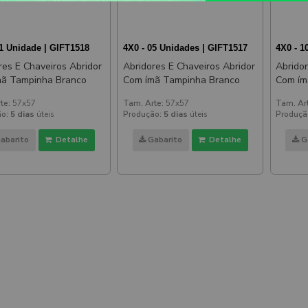
01 Unidade | GIFT1518
4X0 - 05 Unidades | GIFT1517
4X0 - 1
res E Chaveiros Abridor
Abridores E Chaveiros Abridor
Abridor
mã Tampinha Branco
Com ímã Tampinha Branco
Com ím
te:
57x57
Tam. Arte:
57x57
Tam. Ar
o:
5 dias
úteis
Produção:
5 dias
úteis
Produçã
abarito
Detalhe
Gabarito
Detalhe
G