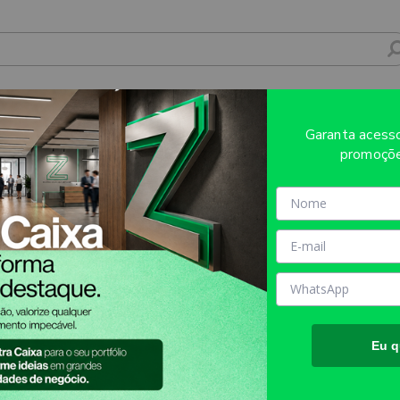
Atendimento
Mídia Própria
Multicanal
Até 20% de desconto
Garanta aces
promoçõe
ABRIDORES E CHAVEIROS/ABRIDOR 
Eu q