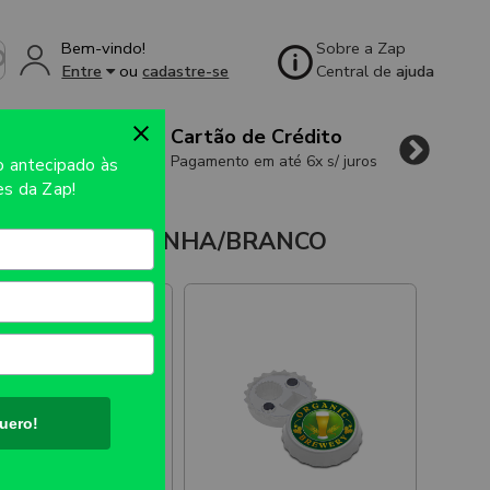
Bem-vindo!
Sobre a Zap
Entre
ou
cadastre-se
Central de
ajuda
Cartão de Crédito
Pagamento em até 6x s/ juros
so
antecipado às
s da Zap!
COM ÍMÃ/TAMPINHA/BRANCO
uero!