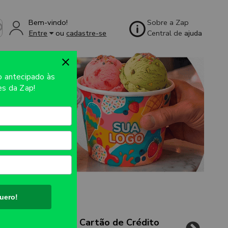
Bem-vindo!
Sobre a Zap
Entre
ou
cadastre-se
Central de
ajuda
so
antecipado às
s da Zap!
uero!
Cartão de Crédito