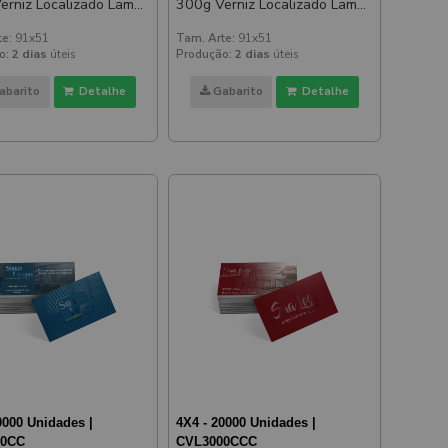
rniz Localizado Lam
300g Verniz Localizado Lam
 Verniz Localizado
Fosca E Verniz Localizado
te:
91x51
Tam. Arte:
91x51
 E Verso
Frente E Verso
o:
2 dias
úteis
Produção:
2 dias
úteis
abarito
Detalhe
Gabarito
Detalhe
0000 Unidades |
4X4 - 20000 Unidades |
00CC
CVL3000CCC