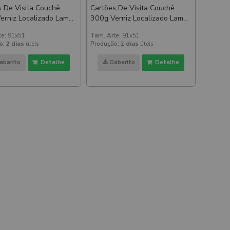
s De Visita Couchê
Cartões De Visita Couchê
rniz Localizado Lam
300g Verniz Localizado Lam
 Verniz Localizado
Fosca E Verniz Localizado
te:
91x51
Tam. Arte:
91x51
 E Verso
Frente E Verso
o:
2 dias
úteis
Produção:
2 dias
úteis
abarito
Detalhe
Gabarito
Detalhe