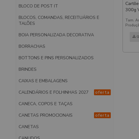
Cartõe
BLOCO DE POST IT
300g Ve
Fosca 
BLOCOS, COMANDAS, RECEITUÁRIOS E
Tam. Ar
Frente
TALÕES
Produçã
BOIA PERSONALIZADA DECORATIVA
G
BORRACHAS
BOTTONS E PINS PERSONALIZADOS
BRINDES
CAIXAS E EMBALAGENS
CALENDÁRIOS E FOLHINHAS 2027
oferta
CANECA, COPOS E TAÇAS
CANETAS PROMOCIONAIS
oferta
CANETAS
CANUDOS