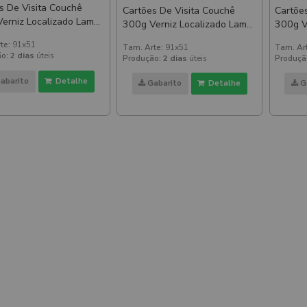
s De Visita Couchê
Cartões De Visita Couchê
Cartõe
rniz Localizado Lam
300g Verniz Localizado Lam
300g Ve
E Verniz Localizado
Fosca E Verniz Localizado
Fosca E
te:
91x51
Tam. Arte:
91x51
Tam. Ar
 E Verso
Frente E Verso
Frente
o:
2 dias
úteis
Produção:
2 dias
úteis
Produçã
abarito
Detalhe
Gabarito
Detalhe
G