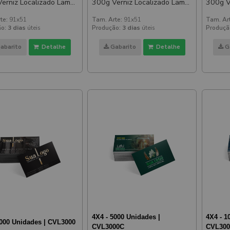
rniz Localizado Lam
300g Verniz Localizado Lam
300g Ve
E Verniz Localizado
Fosca E Verniz Localizado
Fosca E
te:
91x51
Tam. Arte:
91x51
Tam. Ar
 E Verso
Frente E Verso
Frente
o:
3 dias
úteis
Produção:
3 dias
úteis
Produçã
abarito
Detalhe
Gabarito
Detalhe
G
4X4 - 5000 Unidades |
4X4 - 1
3000 Unidades | CVL3000
CVL3000C
CVL30