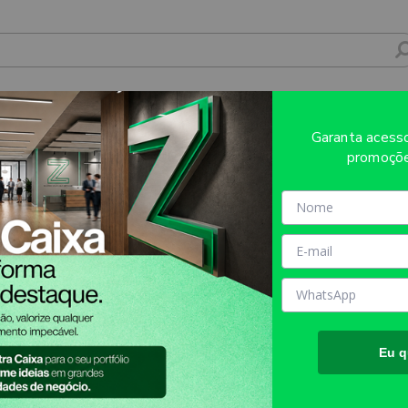
Garanta aces
promoçõe
Eu q
Atendimento
Mídia Própria