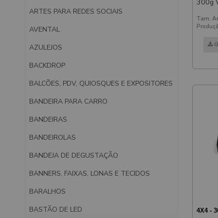
300g Ve
ARTES PARA REDES SOCIAIS
Fosca 
Tam. Ar
Frente
Produçã
AVENTAL
G
AZULEJOS
BACKDROP
BALCÕES, PDV, QUIOSQUES E EXPOSITORES
BANDEIRA PARA CARRO
BANDEIRAS
BANDEIROLAS
BANDEJA DE DEGUSTAÇÃO
BANNERS, FAIXAS, LONAS E TECIDOS
BARALHOS
BASTÃO DE LED
4X4 - 