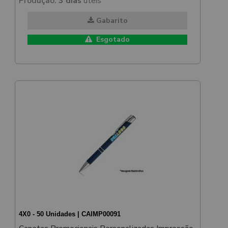
Produção:
3 dias
úteis
Gabarito
Esgotado
4X0 - 50 Unidades | CAIMP00091