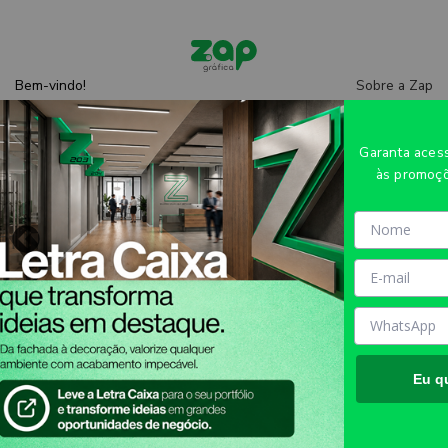
Sobre a Zap
Bem-vindo!
Entre
ou
cadastre-se
Central de
ajuda
Garanta ace
às promoçõ
Nichos de atuação
Escolha seu nicho
Eu q