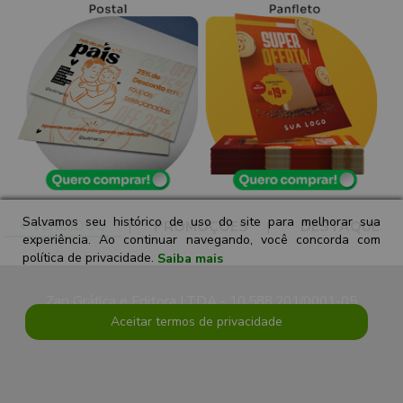
Salvamos seu histórico de uso do site para melhorar sua
+ VENDIDOS
|
PROMOÇÕES
|
DESTAQUE
experiência. Ao continuar navegando, você concorda com
política de privacidade.
Saiba mais
Zap Gráfica e Editora LTDA - 10.588.201/0001-05
Aceitar termos de privacidade