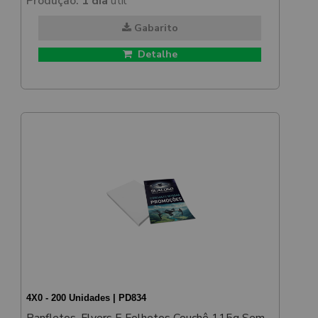
Produção:
1 dia
útil
Gabarito
Detalhe
4X0 - 200 Unidades | PD834