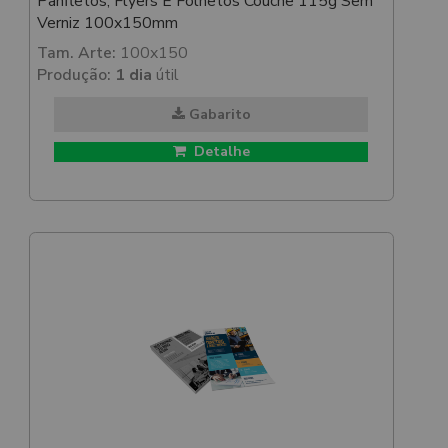
Panfletos, Flyers E Folhetos Couchê 115g Sem
Verniz 100x150mm
Tam. Arte:
100x150
Produção:
1 dia
útil
Gabarito
Detalhe