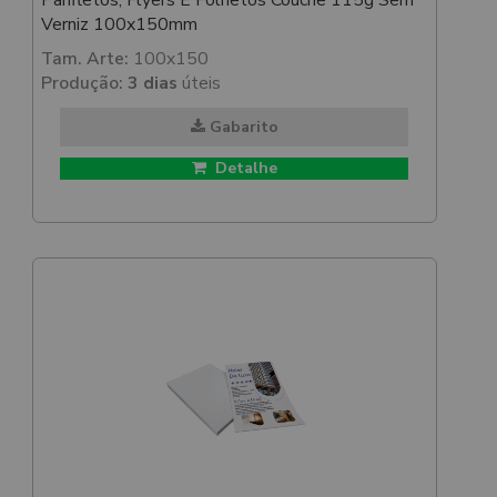
Panfletos, Flyers E Folhetos Couchê 115g Sem
Verniz 100x150mm
Tam. Arte:
100x150
Produção:
3 dias
úteis
Gabarito
Detalhe