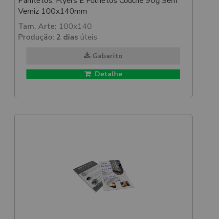
Panfletos, Flyers E Folhetos Couchê 90g Sem
Verniz 100x140mm
Tam. Arte:
100x140
Produção:
2 dias
úteis
Gabarito
Detalhe