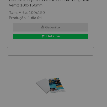
Panfletos, Flyers E Folhetos Couchê 115g Sem
Verniz 100x150mm
Tam. Arte:
100x150
Produção:
1 dia
útil
Gabarito
Detalhe