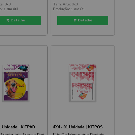
te:
0x0
Tam. Arte:
0x0
o:
1 dia
útil
Produção:
1 dia
útil
Detalhe
Detalhe
1 Unidade | KITPAD
4X4 - 01 Unidade | KITPOS
e Mostruário Mouse Pad
Kits De Mostruário Postais