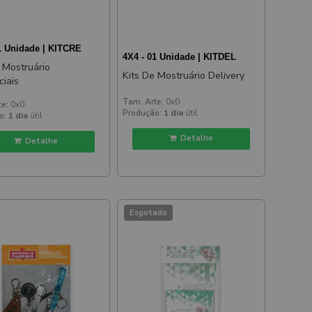
1 Unidade | KITCRE
4X4 - 01 Unidade | KITDEL
 Mostruário
Kits De Mostruário Delivery
ciais
Tam. Arte:
0x0
te:
0x0
Produção:
1 dia
útil
o:
1 dia
útil
Detalhe
Detalhe
Esgotado