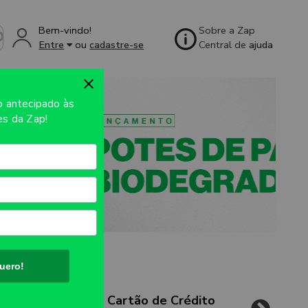
Bem-vindo!
Sobre a Zap
Entre
ou
cadastre-se
Central de
ajuda
so
antecipado às
s da Zap!
uero!
Cartão de Crédito