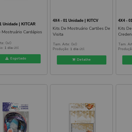
4X4 - 01 Unidade | KITCV
4X4 - 0
01 Unidade | KITCAR
Kits De Mostruário Cartões De
Kits De
e Mostruário Cardápios
Visita
Creden
te:
0x0
Tam. Arte:
0x0
Tam. Ar
o:
1 dia
útil
Produção:
1 dia
útil
Produçã
Esgotado
Detalhe