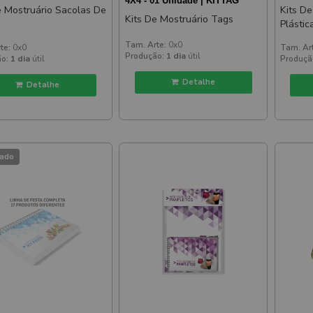
4X4 - 01 Unidade | KITTAG
e Mostruário Sacolas De
Kits D
Kits De Mostruário Tags
Plástic
Tam. Arte:
0x0
te:
0x0
Tam. Ar
Produção:
1 dia
útil
o:
1 dia
útil
Produçã
Detalhe
Detalhe
ado