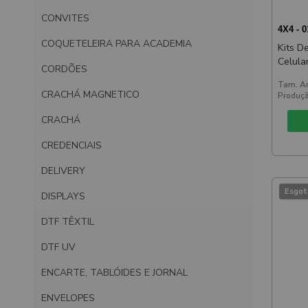
CONVITES
4X4 - 
COQUETELEIRA PARA ACADEMIA
Kits D
Celula
CORDÕES
Tam. Ar
CRACHÁ MAGNETICO
Produçã
CRACHÁ
CREDENCIAIS
DELIVERY
Esgot
DISPLAYS
DTF TÊXTIL
DTF UV
ENCARTE, TABLÓIDES E JORNAL
ENVELOPES