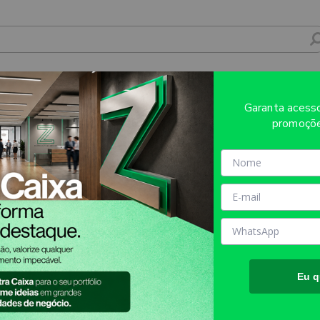
Garanta aces
promoçõe
Eu q
Atendimento
Mídia Própria