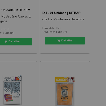
01 Unidade | KITCXEM
4X4 - 01 Unidade | KITBAR
 Mostruário Caixas E
Kits De Mostruário Baralhos
agens
Tam. Arte:
0x0
te:
0x0
Produção:
1 dia
útil
o:
1 dia
útil
Detalhe
Detalhe