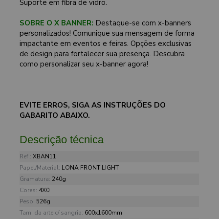
Suporte em fibra de vidro.
SOBRE O X BANNER:
Destaque-se com x-banners
personalizados! Comunique sua mensagem de forma
impactante em eventos e feiras. Opções exclusivas
de design para fortalecer sua presença. Descubra
como personalizar seu x-banner agora!
EVITE ERROS, SIGA AS INSTRUÇÕES DO
GABARITO ABAIXO.
Descrição técnica
Ref.:
XBAN11
Papel/Material:
LONA FRONT LIGHT
Gramatura:
240g
Cores:
4X0
Peso:
526g
Tam. da arte c/ sangria:
600x1600mm