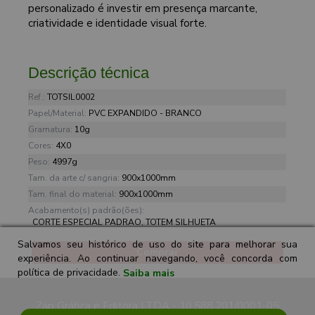
personalizado é investir em presença marcante,
criatividade e identidade visual forte.
Descrição técnica
Ref.:
TOTSIL0002
Papel/Material:
PVC EXPANDIDO - BRANCO
Gramatura:
10g
Cores:
4X0
Peso:
4997g
Tam. da arte c/ sangria:
900x1000mm
Tam. final do material:
900x1000mm
Acabamento(s) padrão(ões):
CORTE ESPECIAL PADRAO, TOTEM SILHUETA
Salvamos seu histórico de uso do site para melhorar sua
Comprar
experiência. Ao continuar navegando, você concorda com
política de privacidade.
Saiba mais
Zap Gráfica e Editora LTDA - 10.588.201/0001-05