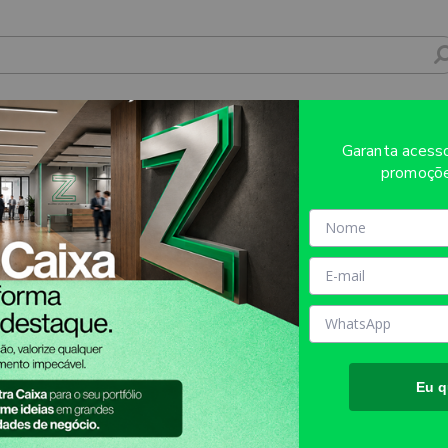
7X950MM - 4X0 - 1unid - PLTB1C
Garanta aces
promoçõe
Sobre o produto
Evite refugos e erros de impressã
AQUI!
MATÉRIA PRIMA:
Plastionda
TAMANHO FINAL DO PROD
aproximadamente
TIPO DE IMPRESSÃO:
UV
Eu q
INFORMAÇÕES IMPORTANT