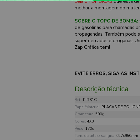
Leia o PDF DICAS
que está de
melhor a montagem do materi
SOBRE O TOPO DE BOMBA:
de gasolinas para chamadas pr
propagandas. Também pode ser
supermercados e drogarias. Um
Zap Gráfica tem!
EVITE ERROS, SIGA AS IN
Descrição técnica
Ref.:
PLTB1C
Papel/Material:
PLACAS DE POLION
Gramatura:
500g
Cores:
4X0
Peso:
170g
Tam. da arte c/ sangria:
627x950mm