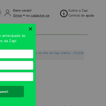
Bem-vindo!
Sobre a Zap
Entre
ou
cadastre-se
Central de
ajuda
so
antecipado às
s da Zap!
o. Conheça os Mandamentos da Arte da Zap Gráfica - CLIQUE
 500g - 3MM
UTO:
617x940mm
uero!
ES: