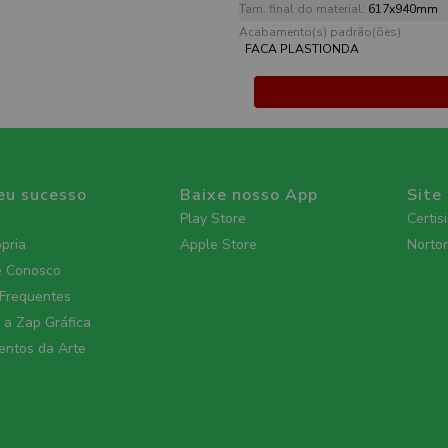
Tam. final do material:
617x940mm
Acabamento(s) padrão(ões):
FACA PLASTIONDA
eu sucesso
Baixe nosso App
Site
Play Store
Certis
ópria
Apple Store
Norto
e Conosco
 Frequentes
a Zap Gráfica
ntos da Arte