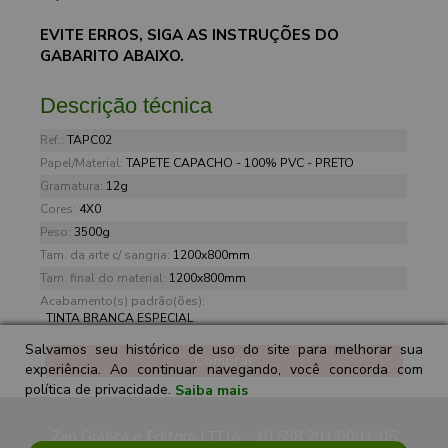
EVITE ERROS, SIGA AS INSTRUÇÕES DO
GABARITO ABAIXO.
Descrição técnica
Ref.:
TAPC02
Papel/Material:
TAPETE CAPACHO - 100% PVC - PRETO
Gramatura:
12g
Cores:
4X0
Peso:
3500g
Tam. da arte c/ sangria:
1200x800mm
Tam. final do material:
1200x800mm
Acabamento(s) padrão(ões):
TINTA BRANCA ESPECIAL
Salvamos seu histórico de uso do site para melhorar sua
Comprar
experiência. Ao continuar navegando, você concorda com
política de privacidade.
Saiba mais
Zap Gráfica e Editora LTDA - 10.588.201/0001-05