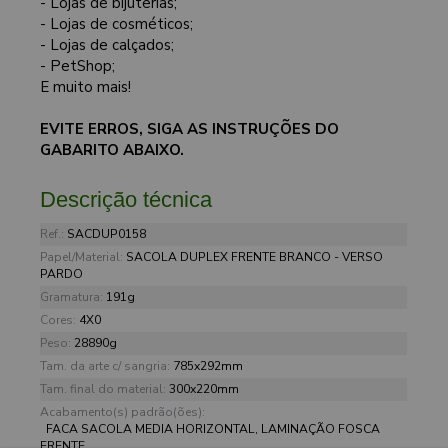
- Lojas de bijuterias;
- Lojas de cosméticos;
- Lojas de calçados;
- PetShop;
E muito mais!
EVITE ERROS, SIGA AS INSTRUÇÕES DO
GABARITO ABAIXO.
Descrição técnica
Ref.:
SACDUP0158
Papel/Material:
SACOLA DUPLEX FRENTE BRANCO - VERSO
PARDO
Gramatura:
191g
Cores:
4X0
Peso:
28890g
Tam. da arte c/ sangria:
785x292mm
Tam. final do material:
300x220mm
Acabamento(s) padrão(ões):
FACA SACOLA MEDIA HORIZONTAL, LAMINAÇÃO FOSCA
FRENTE