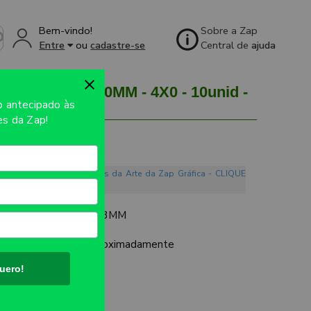
Bem-vindo!
Sobre a Zap
Entre
ou
cadastre-se
Central de
ajuda
MM 150X210MM - 4X0 - 10unid -
so
antecipado às
s da Zap!
o. Conheça os Mandamentos da Arte da Zap Gráfica - CLIQUE
 TRANSPARENTE DE 3MM
UTO:
150x210mm aproximadamente
uero!
ES: