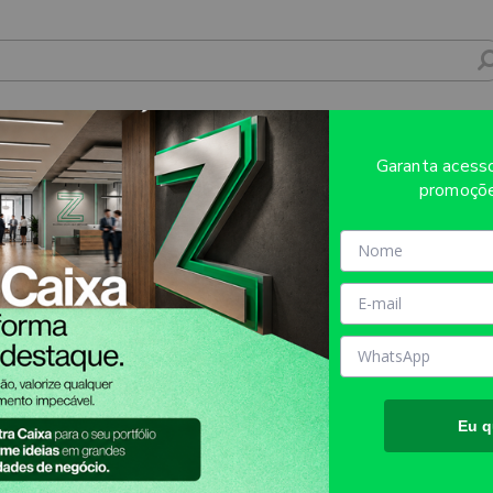
MPRESSÃO UV ACRÍLICO TRANSPARENTE 3
Garanta aces
promoçõe
Sobre o produto
Evite refugos e erros de impressã
AQUI!
MATÉRIA PRIMA:
ACRÍLICO
TAMANHO FINAL DO PROD
Eu q
TIPO DE IMPRESSÃO:
UV
INFORMAÇÕES IMPORTANT