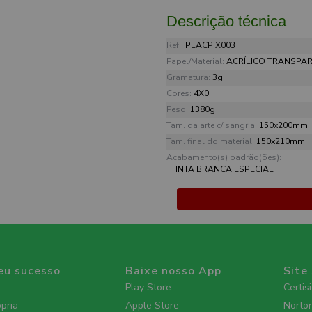
Descrição técnica
Ref.:
PLACPIX003
Papel/Material:
ACRÍLICO TRANSPA
Gramatura:
3g
Cores:
4X0
Peso:
1380g
Tam. da arte c/ sangria:
150x200mm
Tam. final do material:
150x210mm
Acabamento(s) padrão(ões):
TINTA BRANCA ESPECIAL
eu sucesso
Baixe nosso App
Site
Play Store
Certis
ópria
Apple Store
Norto