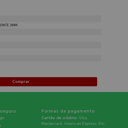
RENTE 3MM
Comprar
 seguro
Formas de pagamento
ign
Cartão de crédito:
Visa,
Mastercard, American Express, Elo,
n