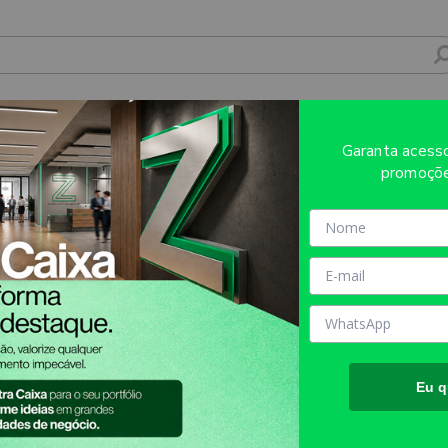
MPRESSÃO UV ACRÍLICO TRANSPARENTE 3
Garanta aces
promoçõe
Sobre o produto
Evite refugos e erros de impressã
AQUI!
MATÉRIA PRIMA:
ACRÍLICO
TAMANHO FINAL DO PROD
Eu q
TIPO DE IMPRESSÃO:
UV
INFORMAÇÕES IMPORTANT