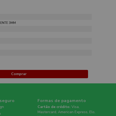
RENTE 3MM
Comprar
 seguro
Formas de pagamento
ign
Cartão de crédito:
Visa,
Mastercard, American Express, Elo,
n