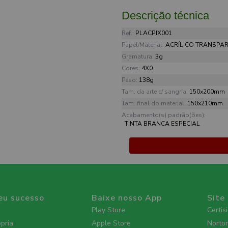
Descrição técnica
Ref.:
PLACPIX001
Papel/Material:
ACRÍLICO TRANSPA
Gramatura:
3g
Cores:
4X0
Peso:
138g
Tam. da arte c/ sangria:
150x200mm
Tam. final do material:
150x210mm
Acabamento(s) padrão(ões):
TINTA BRANCA ESPECIAL
eu sucesso
Baixe nosso App
Site
Play Store
Certis
ópria
Apple Store
Norto