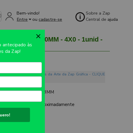
Bem-vindo!
Sobre a Zap
Entre
ou
cadastre-se
Central de
ajuda
MM 150X210MM - 4X0 - 1unid -
so
antecipado às
s da Zap!
o. Conheça os Mandamentos da Arte da Zap Gráfica - CLIQUE
 TRANSPARENTE DE 3MM
UTO:
150x210mm aproximadamente
uero!
ES: