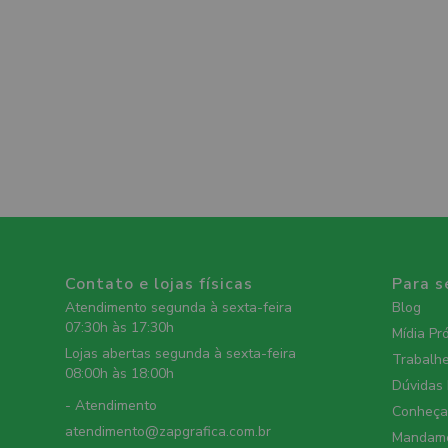
Contato e lojas físicas
Para s
Atendimento segunda à sexta-feira
Blog
07:30h às 17:30h
Mídia Pr
Lojas abertas segunda à sexta-feira
Trabalh
08:00h às 18:00h
Dúvidas
- Atendimento
Conheça 
atendimento@zapgrafica.com.br
Mandame