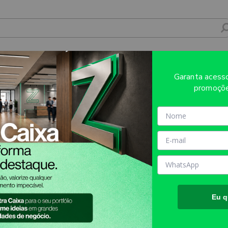
TF UV ACRÍLICO ESPELHADO PRATEADO 3
Garanta aces
promoçõe
Sobre o produto
Evite refugos e erros de impressã
AQUI!
MATÉRIA PRIMA:
ACRÍLICO
TAMANHO FINAL DO PROD
Eu q
TIPO DE IMPRESSÃO:
DTF U
INFORMAÇÕES IMPORTANT