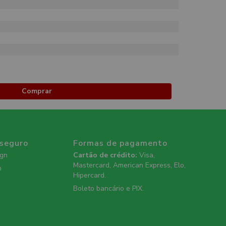
Comprar
 seguro
Formas de pagamento
ign
Cartão de crédito:
Visa,
Mastercard, American Express, Elo,
n
Hipercard.
Boleto bancário e PIX.