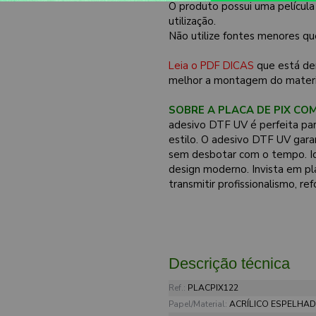
O produto possui uma película
utilização.
Não utilize fontes menores qu
Leia o PDF DICAS
que está de
melhor a montagem do materi
SOBRE A PLACA DE PIX COM
adesivo DTF UV é perfeita par
estilo. O adesivo DTF UV garant
sem desbotar com o tempo. Ide
design moderno. Invista em p
transmitir profissionalismo, re
Descrição técnica
Ref.:
PLACPIX122
Papel/Material:
ACRÍLICO ESPELHA