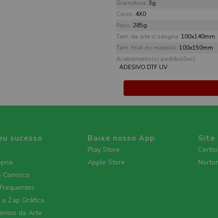
Gramatura:
3g
Cores:
4X0
Peso:
285g
Tam. da arte c/ sangria:
100x140mm
Tam. final do material:
100x150mm
Acabamento(s) padrão(ões):
ADESIVO DTF UV
eu sucesso
Baixe nosso App
Site
Play Store
Certis
ópria
Apple Store
Norto
e Conosco
 Frequentes
a Zap Gráfica
ntos da Arte