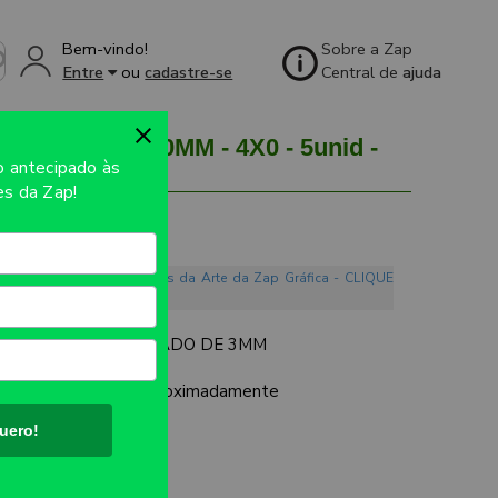
Bem-vindo!
Sobre a Zap
Entre
ou
cadastre-se
Central de
ajuda
MM 100X150MM - 4X0 - 5unid -
so
antecipado às
s da Zap!
o. Conheça os Mandamentos da Arte da Zap Gráfica - CLIQUE
 ESPELHADO PRATEADO DE 3MM
UTO:
100x150mm aproximadamente
uero!
V
ES: