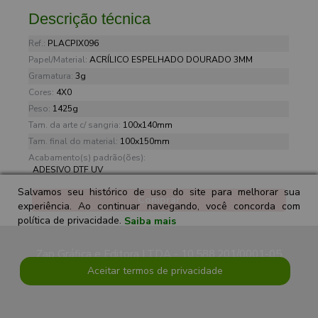
Descrição técnica
Ref.:
PLACPIX096
Papel/Material:
ACRÍLICO ESPELHADO DOURADO 3MM
Gramatura:
3g
Cores:
4X0
Peso:
1425g
Tam. da arte c/ sangria:
100x140mm
Tam. final do material:
100x150mm
Acabamento(s) padrão(ões):
ADESIVO DTF UV
Salvamos seu histórico de uso do site para melhorar sua
Comprar
experiência. Ao continuar navegando, você concorda com
política de privacidade.
Saiba mais
Zap Gráfica e Editora LTDA - 10.588.201/0001-05
Aceitar termos de privacidade