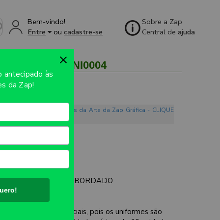
Bem-vindo!
Sobre a Zap
Entre
ou
cadastre-se
Central de
ajuda
 - 1unid - UNI0004
so
antecipado às
s da Zap!
o. Conheça os Mandamentos da Arte da Zap Gráfica - CLIQUE
UTO:
DIVERSOS
MAÇÃO / DTF / SILK / BORDADO
uero!
ES:
e são apenas referenciais, pois os uniformes são