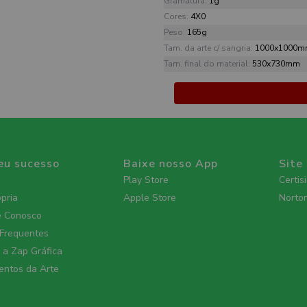
Gramatura:
1g
Cores:
4X0
Peso:
165g
Tam. da arte c/ sangria:
1000x1000
Tam. final do material:
530x730mm
eu sucesso
Baixe nosso App
Site
Play Store
Certis
ópria
Apple Store
Norto
e Conosco
 Frequentes
a Zap Gráfica
ntos da Arte