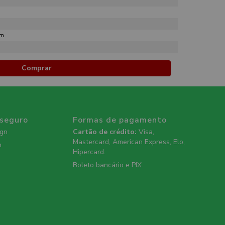
mm
Comprar
 seguro
Formas de pagamento
ign
Cartão de crédito:
Visa,
Mastercard, American Express, Elo,
n
Hipercard.
Boleto bancário e PIX.