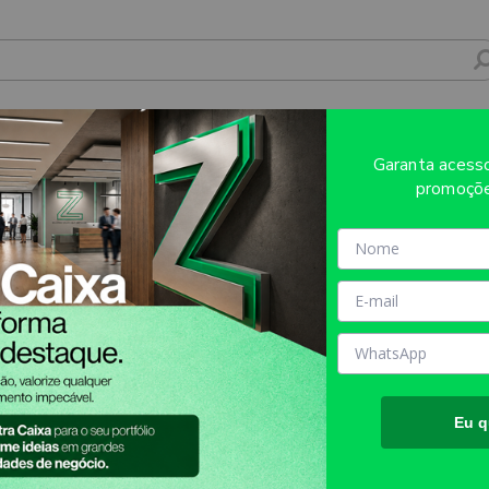
FISSIONAIS CAMISAS MODELO POLO - 4X0
Garanta aces
promoçõe
Sobre o produto
Evite refugos e erros de impressã
AQUI!
MATÉRIA PRIMA:
DIVERSOS
TAMANHO FINAL DO PROD
TIPO DE IMPRESSÃO:
SUBLI
Eu q
INFORMAÇÕES IMPORTANT
Os valores apresentados no sit