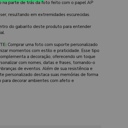
na parte de trás da foto feito com o papel AP
laser, resultando em extremidades escurecidas.
ntro do gabarito deste produto para entender
al.
TE:
Comprar uma foto com suporte personalizado
nizar momentos com estilo e praticidade. Esse tipo
 e complementa a decoração, oferecendo um toque
ersonalizar com nomes, datas e frases, tornando-o
mbranças de eventos. Além de sua resistência e
rte personalizado destaca suas memórias de forma
o para decorar ambientes com afeto e