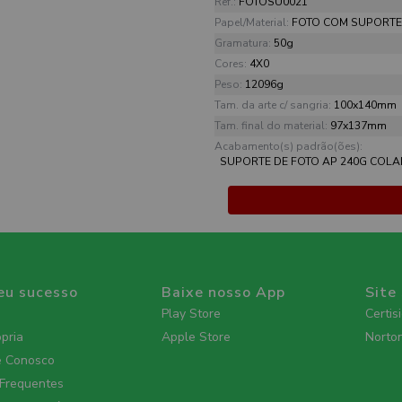
Ref.:
FOTOSU0021
Papel/Material:
FOTO COM SUPORTE 
Gramatura:
50g
Cores:
4X0
Peso:
12096g
Tam. da arte c/ sangria:
100x140mm
Tam. final do material:
97x137mm
Acabamento(s) padrão(ões):
SUPORTE DE FOTO AP 240G COL
eu sucesso
Baixe nosso App
Site
Play Store
Certis
ópria
Apple Store
Norto
e Conosco
 Frequentes