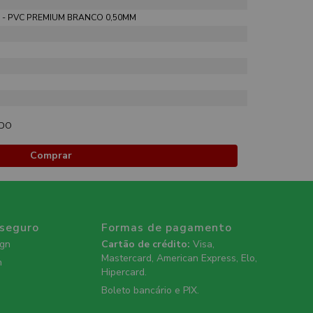
- PVC PREMIUM BRANCO 0,50MM
ADO
Comprar
 seguro
Formas de pagamento
ign
Cartão de crédito:
Visa,
Mastercard, American Express, Elo,
n
Hipercard.
Boleto bancário e PIX.