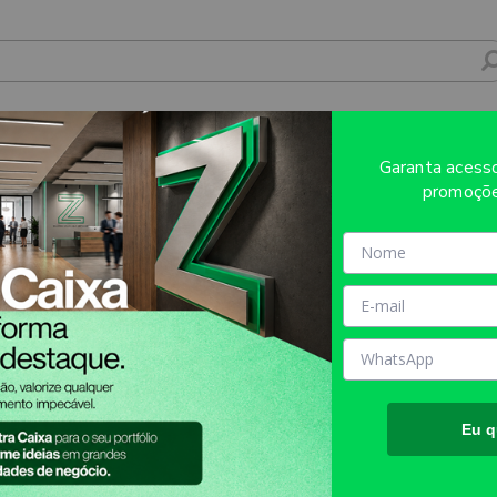
TE PVC 0,50MM PREMIUM BRANCO 100X14
Garanta aces
promoçõe
Sobre o produto
Evite refugos e erros de impressã
AQUI!
MATÉRIA PRIMA:
PVC BRAN
TAMANHO FINAL DO PROD
Eu q
TIPO DE IMPRESSÃO:
DIGIT
INFORMAÇÕES IMPORTANT