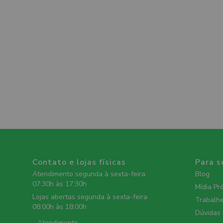
Contato e lojas físicas
Para s
Atendimento segunda à sexta-feira
Blog
07:30h às 17:30h
Mídia Pr
Lojas abertas segunda à sexta-feira
Trabalh
08:00h às 18:00h
Dúvidas
- Atendimento