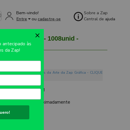
Bem-vindo!
Sobre a Zap
Entre
ou
cadastre-se
Central de
ajuda
0MM - 4X0 - 1008unid -
so
antecipado às
s da Zap!
o. Conheça os Mandamentos da Arte da Zap Gráfica - CLIQUE
CO PREMIUM 0,50MM
UTO:
97x137mm aproximadamente
uero!
AL
ES: