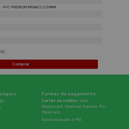
- PVC PREMIUM BRANCO 0,50MM
ADO
Comprar
 seguro
Formas de pagamento
ign
Cartão de crédito:
Visa,
Mastercard, American Express, Elo,
n
Hipercard.
Boleto bancário e PIX.