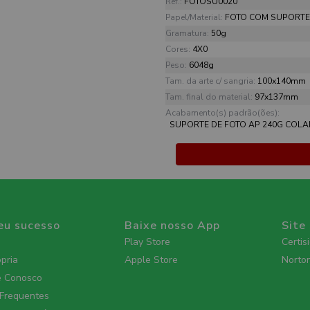
Ref.:
FOTOSU0020
Papel/Material:
FOTO COM SUPORTE 
Gramatura:
50g
Cores:
4X0
Peso:
6048g
Tam. da arte c/ sangria:
100x140mm
Tam. final do material:
97x137mm
Acabamento(s) padrão(ões):
SUPORTE DE FOTO AP 240G COL
eu sucesso
Baixe nosso App
Site
Play Store
Certis
ópria
Apple Store
Norto
e Conosco
 Frequentes