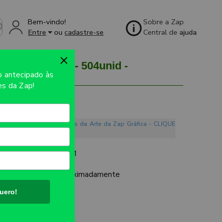
Bem-vindo!
Sobre a Zap
Entre
ou
cadastre-se
Central de
ajuda
0MM - 4X0 - 504unid -
so
antecipado às
s da Zap!
o. Conheça os Mandamentos da Arte da Zap Gráfica - CLIQUE
CO PREMIUM 0,50MM
UTO:
97x137mm aproximadamente
uero!
AL
ES: