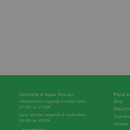
Contato e lojas físicas
Para s
Atendimento segunda à sexta-feira
Blog
07:30h às 17:30h
Mídia Pr
Lojas abertas segunda à sexta-feira
Trabalh
08:00h às 18:00h
Dúvidas
- Atendimento