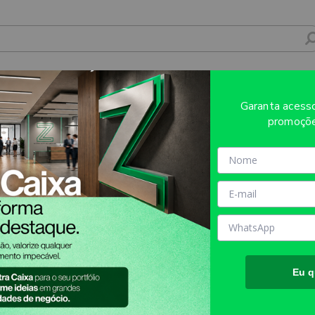
TE PVC 0,50MM PREMIUM BRANCO 100X14
Garanta aces
promoçõe
Sobre o produto
Evite refugos e erros de impressã
AQUI!
MATÉRIA PRIMA:
PVC BRAN
TAMANHO FINAL DO PROD
Eu q
TIPO DE IMPRESSÃO:
DIGIT
INFORMAÇÕES IMPORTANT