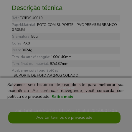
Descrição técnica
Ref.:
FOTOSU0019
Papel/Material:
FOTO COM SUPORTE - PVC PREMIUM BRANCO
0,50MM
Gramatura:
50g
Cores:
4X0
Peso:
3024g
Tam. da arte c/ sangria:
100x140mm
Tam. final do material:
97x137mm
Acabamento(s) padrão(ões):
SUPORTE DE FOTO AP 240G COLADO
Salvamos seu histórico de uso do site para melhorar sua
Comprar
experiência. Ao continuar navegando, você concorda com
política de privacidade.
Saiba mais
Zap Gráfica e Editora LTDA - 10.588.201/0001-05
Aceitar termos de privacidade