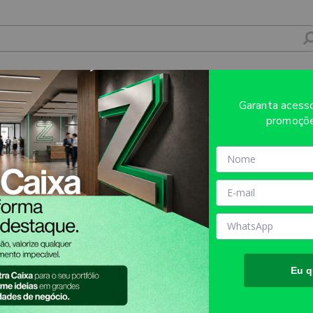
RTE COUCHÊ 300G SEM LAMINAÇÃO E S
Garanta aces
TOSU0014
promoçõe
Sobre o produto
Evite refugos e erros de impressã
AQUI!
MATÉRIA PRIMA:
COUCHÊ 3
TAMANHO FINAL DO PROD
Eu q
TIPO DE IMPRESSÃO:
DIGIT
INFORMAÇÕES IMPORTANT