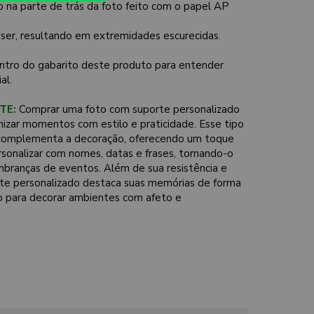
na parte de trás da foto feito com o papel AP
laser, resultando em extremidades escurecidas.
ntro do gabarito deste produto para entender
al.
TE:
Comprar uma foto com suporte personalizado
nizar momentos com estilo e praticidade. Esse tipo
 e complementa a decoração, oferecendo um toque
ersonalizar com nomes, datas e frases, tornando-o
mbranças de eventos. Além de sua resistência e
rte personalizado destaca suas memórias de forma
o para decorar ambientes com afeto e