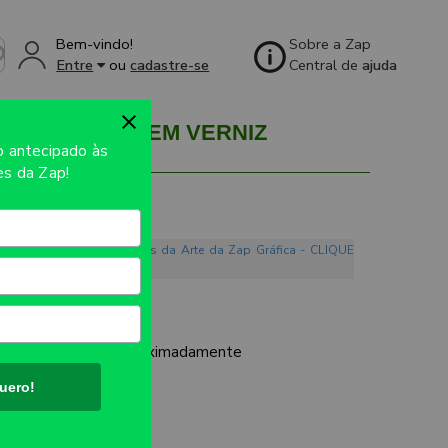
Bem-vindo!
Sobre a Zap
Entre
ou
cadastre-se
Central de
ajuda
EM VERNIZ SEM VERNIZ
so
antecipado às
s da Zap!
o. Conheça os Mandamentos da Arte da Zap Gráfica - CLIQUE
00G
UTO:
97x137mm aproximadamente
uero!
AL
ES: