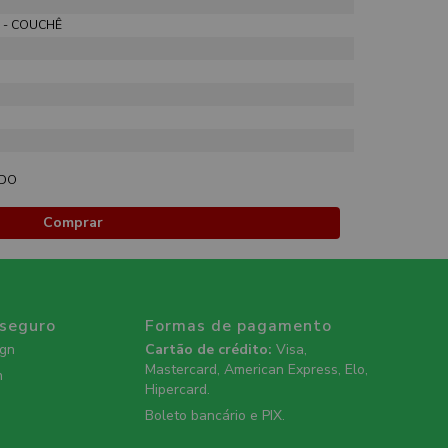
 - COUCHÊ
ADO
Comprar
 seguro
Formas de pagamento
ign
Cartão de crédito:
Visa,
Mastercard, American Express, Elo,
n
Hipercard.
Boleto bancário e PIX.