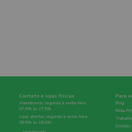
Contato e lojas físicas
Para s
Atendimento segunda à sexta-feira
Blog
07:30h às 17:30h
Mídia Pr
Lojas abertas segunda à sexta-feira
Trabalh
08:00h às 18:00h
Dúvidas
- Atendimento