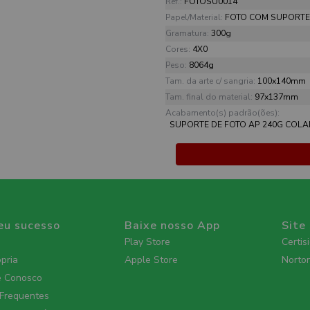
Ref.:
FOTOSU0014
Papel/Material:
FOTO COM SUPORTE
Gramatura:
300g
Cores:
4X0
Peso:
8064g
Tam. da arte c/ sangria:
100x140mm
Tam. final do material:
97x137mm
Acabamento(s) padrão(ões):
SUPORTE DE FOTO AP 240G COL
eu sucesso
Baixe nosso App
Site
Play Store
Certis
ópria
Apple Store
Norto
e Conosco
 Frequentes