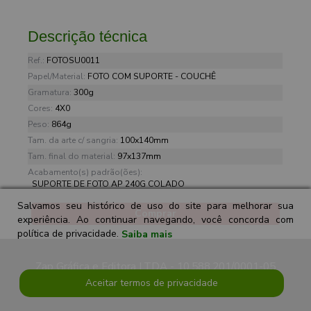
Descrição técnica
Ref.:
FOTOSU0011
Papel/Material:
FOTO COM SUPORTE - COUCHÊ
Gramatura:
300g
Cores:
4X0
Peso:
864g
Tam. da arte c/ sangria:
100x140mm
Tam. final do material:
97x137mm
Acabamento(s) padrão(ões):
SUPORTE DE FOTO AP 240G COLADO
Salvamos seu histórico de uso do site para melhorar sua
Comprar
experiência. Ao continuar navegando, você concorda com
política de privacidade.
Saiba mais
Zap Gráfica e Editora LTDA - 10.588.201/0001-05
Aceitar termos de privacidade