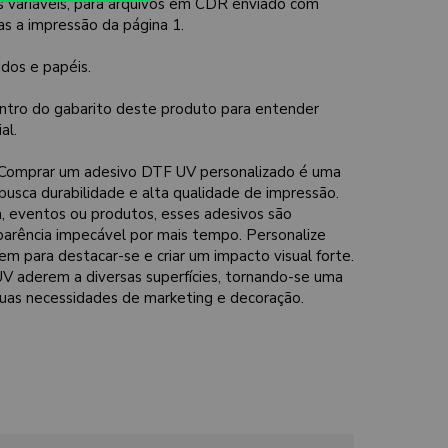
s variáveis, para arquivos em CDR enviado com
nas a impressão da página 1.
idos e papéis.
ntro do gabarito deste produto para entender
al.
Comprar um adesivo DTF UV personalizado é uma
usca durabilidade e alta qualidade de impressão.
, eventos ou produtos, esses adesivos são
parência impecável por mais tempo. Personalize
m para destacar-se e criar um impacto visual forte.
V aderem a diversas superfícies, tornando-se uma
 suas necessidades de marketing e decoração.