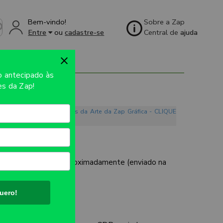
Bem-vindo!
Sobre a Zap
Entre
ou
cadastre-se
Central de
ajuda
so
antecipado às
s da Zap!
o. Conheça os Mandamentos da Arte da Zap Gráfica - CLIQUE
UTO:
297x420mm aproximadamente (enviado na
uero!
ES: