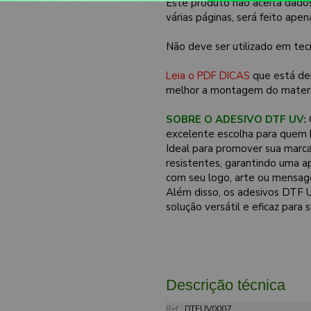
Este produto não aceita dado
várias páginas, será feito ape
Não deve ser utilizado em tec
Leia o PDF DICAS
que está de
melhor a montagem do materi
SOBRE O ADESIVO DTF UV:
excelente escolha para quem b
Ideal para promover sua marca
resistentes, garantindo uma a
com seu logo, arte ou mensage
Além disso, os adesivos DTF U
solução versátil e eficaz para
Descrição técnica
Ref.:
DTFUV0007