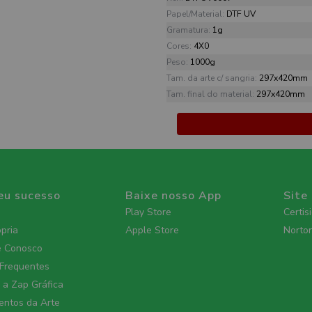
Papel/Material:
DTF UV
Gramatura:
1g
Cores:
4X0
Peso:
1000g
Tam. da arte c/ sangria:
297x420mm
Tam. final do material:
297x420mm
eu sucesso
Baixe nosso App
Site
Play Store
Certis
ópria
Apple Store
Norto
e Conosco
 Frequentes
a Zap Gráfica
ntos da Arte