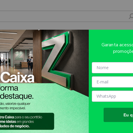
420MM - 4X0 - 25unid - DTFUV0007
Garanta aces
promoçõe
Sobre o produto
Evite refugos e erros de impressã
AQUI!
MATÉRIA PRIMA:
DTF UV
TAMANHO FINAL DO PROD
folha)
TIPO DE IMPRESSÃO:
DTF
Eu q
INFORMAÇÕES IMPORTANT