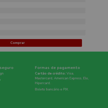
Comprar
 seguro
Formas de pagamento
ign
Cartão de crédito:
Visa,
Mastercard, American Express, Elo,
n
Hipercard.
Boleto bancário e PIX.