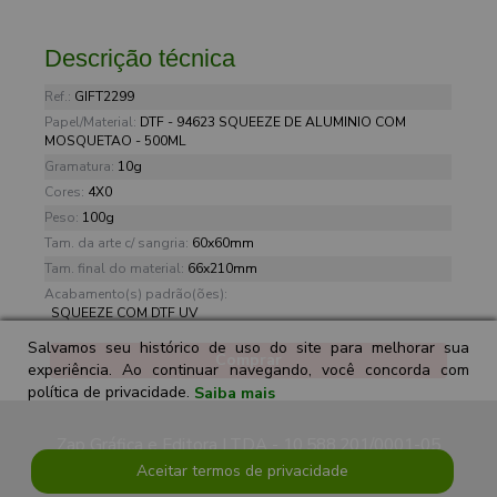
Descrição técnica
Ref.:
GIFT2299
Papel/Material:
DTF - 94623 SQUEEZE DE ALUMINIO COM
MOSQUETAO - 500ML
Gramatura:
10g
Cores:
4X0
Peso:
100g
Tam. da arte c/ sangria:
60x60mm
Tam. final do material:
66x210mm
Acabamento(s) padrão(ões):
SQUEEZE COM DTF UV
Salvamos seu histórico de uso do site para melhorar sua
Comprar
experiência. Ao continuar navegando, você concorda com
política de privacidade.
Saiba mais
Zap Gráfica e Editora LTDA - 10.588.201/0001-05
Aceitar termos de privacidade