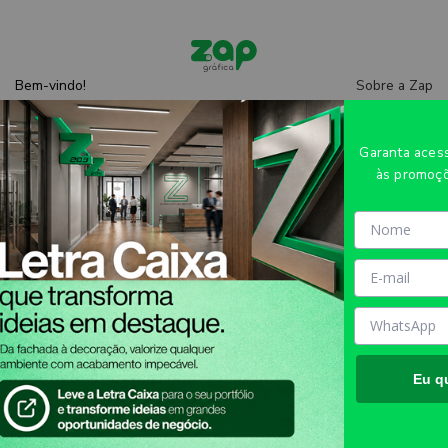
Sobre a Zap
Bem-vindo!
Entre
ou
cadastre-se
Central de
ajuda
Garanta ace
às promoçõ
CARTAZES COUCHÊ 90G 330X480MM
- 4X0 - 1unid - C80D1A
Eu q