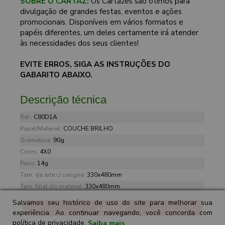
SOBRE O CARTAZ:
Os Cartazes são ótimos para
divulgação de grandes festas, eventos e ações
promocionais. Disponíveis em vários formatos e
papéis diferentes, um deles certamente irá atender
às necessidades dos seus clientes!
EVITE ERROS, SIGA AS INSTRUÇÕES DO
GABARITO ABAIXO.
Descrição técnica
Ref.:
C80D1A
Papel/Material:
COUCHE BRILHO
Gramatura:
90g
Cores:
4X0
Peso:
14g
Tam. da arte c/ sangria:
330x480mm
Tam. final do material:
330x480mm
Salvamos seu histórico de uso do site para melhorar sua
Comprar
experiência. Ao continuar navegando, você concorda com
política de privacidade.
Saiba mais