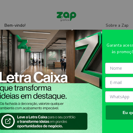
Sobre a Zap
Bem-vindo!
Entre
ou
cadastre-se
Central de
ajuda
Garanta ace
às promoçõ
CARTÃO PREMIADO 91X51MM - 4X0 -
100unid - RASP1
Eu q