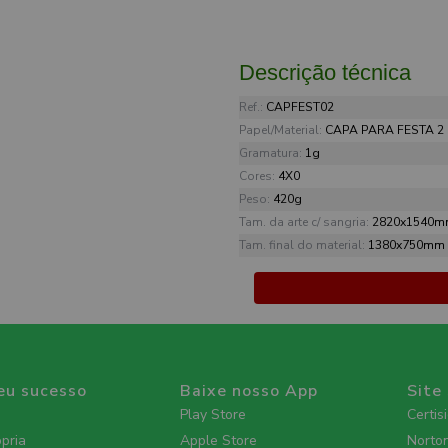
Descrição técnica
Ref.:
CAPFEST02
Papel/Material:
CAPA PARA FESTA 2
Gramatura:
1g
Cores:
4X0
Peso:
420g
Tam. da arte c/ sangria:
2820x1540
Tam. final do material:
1380x750mm
eu sucesso
Baixe nosso App
Site
Play Store
Certis
ópria
Apple Store
Norto