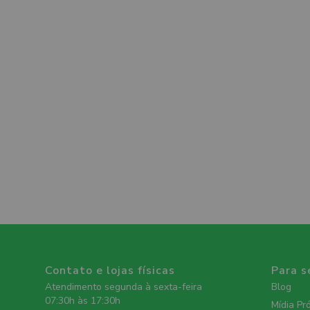
Contato e lojas físicas
Para s
Atendimento segunda à sexta-feira
Blog
07:30h às 17:30h
Mídia Pr