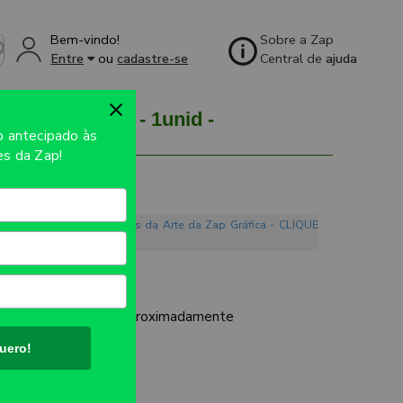
Bem-vindo!
Sobre a Zap
Entre
ou
cadastre-se
Central de
ajuda
NCA - 4X0 - 1unid -
so
antecipado às
s da Zap!
o. Conheça os Mandamentos da Arte da Zap Gráfica - CLIQUE
UTO:
1380x750mm aproximadamente
uero!
IMAÇÃO
ES: