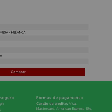
 MESA - HELANCA
mm
Comprar
 seguro
Formas de pagamento
ign
Cartão de crédito:
Visa,
Mastercard, American Express, Elo,
n