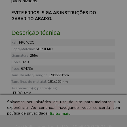
padronizados.
EVITE ERROS, SIGA AS INSTRUÇÕES DO
GABARITO ABAIXO.
Descrição técnica
Ref.:
FP04CCC
Papel/Material:
SUPREMO
Gramatura:
255g
Cores:
4X0
Peso:
67473g
Tam. da arte c/ sangria:
196x270mm
Tam. final do material:
191x265mm
Acabamento(s) padrão(ões):
FURO 4MM
Salvamos seu histórico de uso do site para melhorar sua
Comprar
experiência. Ao continuar navegando, você concorda com
política de privacidade.
Saiba mais
Zap Gráfica e Editora LTDA - 10.588.201/0001-05