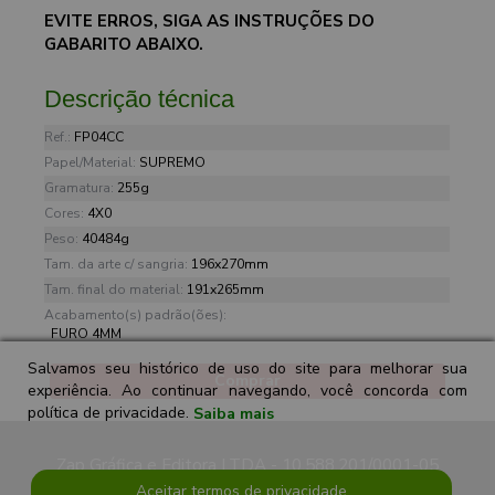
EVITE ERROS, SIGA AS INSTRUÇÕES DO
GABARITO ABAIXO.
Descrição técnica
Ref.:
FP04CC
Papel/Material:
SUPREMO
Gramatura:
255g
Cores:
4X0
Peso:
40484g
Tam. da arte c/ sangria:
196x270mm
Tam. final do material:
191x265mm
Acabamento(s) padrão(ões):
FURO 4MM
Salvamos seu histórico de uso do site para melhorar sua
Comprar
experiência. Ao continuar navegando, você concorda com
política de privacidade.
Saiba mais
Zap Gráfica e Editora LTDA - 10.588.201/0001-05
Aceitar termos de privacidade