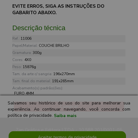
EVITE ERROS, SIGA AS INSTRUÇÕES DO
GABARITO ABAIXO.
Descrição técnica
Ref.:
11006
Papel/Material:
COUCHE BRILHO
Gramatura:
300g
Cores:
4X0
Peso:
15876g
Tam. da arte c/ sangria:
196x270mm
Tam. final do material:
191x265mm
Acabamento(s) padrão(ões):
FURO 4MM
Salvamos seu histórico de uso do site para melhorar sua
Comprar
experiência. Ao continuar navegando, você concorda com
política de privacidade.
Saiba mais
Zap Gráfica e Editora LTDA - 10.588.201/0001-05
Aceitar termos de privacidade