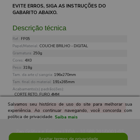
EVITE ERROS, SIGA AS INSTRUÇÕES DO
GABARITO ABAIXO.
Descrição técnica
Ref.:
FP05
Papel/Material:
COUCHE BRILHO - DIGITAL
Gramatura:
250g
Cores:
4X0
Peso:
318g
Tam. da arte c/ sangria:
196x270mm
Tam. final do material:
191x265mm
Acabamento(s) padrão(ões):
CORTE RETO, FURO 4MM
Salvamos seu histórico de uso do site para melhorar sua
Comprar
experiência. Ao continuar navegando, você concorda com
política de privacidade.
Saiba mais
Zap Gráfica e Editora LTDA - 10.588.201/0001-05
Aceitar termos de privacidade