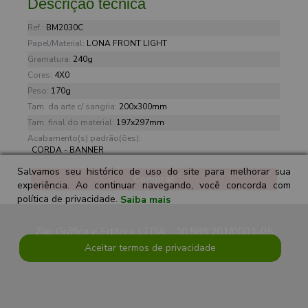
Descrição técnica
Ref.:
BM2030C
Papel/Material:
LONA FRONT LIGHT
Gramatura:
240g
Cores:
4X0
Peso:
170g
Tam. da arte c/ sangria:
200x300mm
Tam. final do material:
197x297mm
Acabamento(s) padrão(ões):
CORDA - BANNER
Salvamos seu histórico de uso do site para melhorar sua
Comprar
experiência. Ao continuar navegando, você concorda com
política de privacidade.
Saiba mais
Zap Gráfica e Editora LTDA - 10.588.201/0001-05
Aceitar termos de privacidade