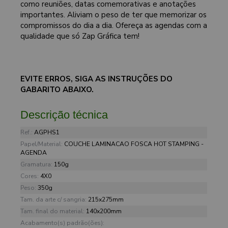
como reuniões, datas comemorativas e anotações
importantes. Aliviam o peso de ter que memorizar os
compromissos do dia a dia. Ofereça as agendas com a
qualidade que só Zap Gráfica tem!
EVITE ERROS, SIGA AS INSTRUÇÕES DO
GABARITO ABAIXO.
Descrição técnica
Ref.:
AGPHS1
Papel/Material:
COUCHE LAMINACAO FOSCA HOT STAMPING -
AGENDA
Gramatura:
150g
Cores:
4X0
Peso:
350g
Tam. da arte c/ sangria:
215x275mm
Tam. final do material:
140x200mm
Acabamento(s) padrão(ões):