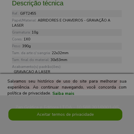
Descrição técnica
Ref.:
GIFT2455
Papel/Material:
ABRIDORES E CHAVEIROS - GRAVAÇÃO A
LASER
Gramatura:
10g
Cores:
1X0
Peso:
390g
Tam. da arte c/ sangria:
22x32mm
Tam. final do material:
30x53mm
Acabamento(s) padrão(ões):
GRAVACAO A LASER
Salvamos seu histórico de uso do site para melhorar sua
Comprar
experiência. Ao continuar navegando, você concorda com
política de privacidade.
Saiba mais
Zap Gráfica e Editora LTDA - 10.588.201/0001-05
Aceitar termos de privacidade