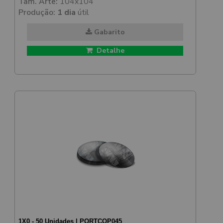
Tam. Arte:
104x104
Produção:
1 dia
útil
Gabarito
Detalhe
1X0 - 50 Unidades | PORTCOP045