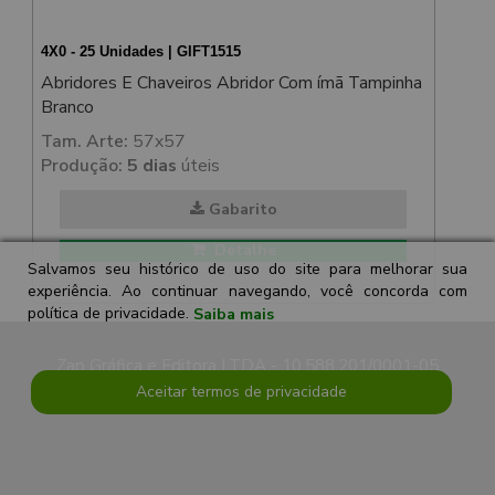
4X0 - 25 Unidades | GIFT1515
Abridores E Chaveiros Abridor Com ímã Tampinha
Branco
Tam. Arte:
57x57
Produção:
5 dias
úteis
Gabarito
Detalhe
Salvamos seu histórico de uso do site para melhorar sua
experiência. Ao continuar navegando, você concorda com
política de privacidade.
Saiba mais
Zap Gráfica e Editora LTDA - 10.588.201/0001-05
Aceitar termos de privacidade