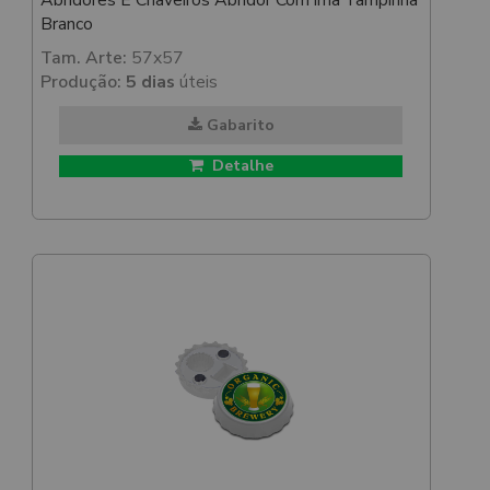
Abridores E Chaveiros Abridor Com ímã Tampinha
Branco
Tam. Arte:
57x57
Produção:
5 dias
úteis
Gabarito
Detalhe